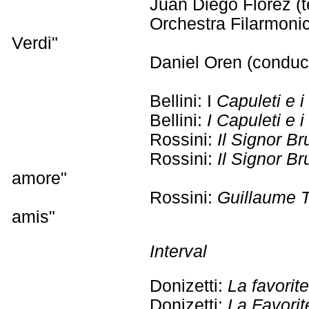
Juan Diego Flórez (t
Orchestra Filarmoni
Verdi"
Daniel Oren (conduc
Bellini: I
Capuleti e 
Bellini:
I Capuleti e 
Rossini:
Il Signor B
Rossini:
Il Signor Br
amore"
Rossini:
Guillaume T
amis"
Interval
Donizetti:
La favorit
Donizetti:
La Favorit